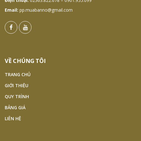
Điện thoại:
02363.822.678 – 0901.955.099
Email:
pp.muabanno@gmail.com
VỀ CHÚNG TÔI
TRANG CHỦ
GIỚI THIỆU
QUY TRÌNH
BẢNG GIÁ
LIÊN HỆ